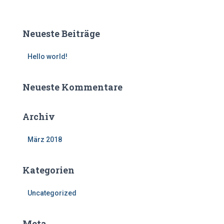
c
h
e
Neueste Beiträge
n
n
Hello world!
a
c
h
Neueste Kommentare
:
Archiv
März 2018
Kategorien
Uncategorized
Meta