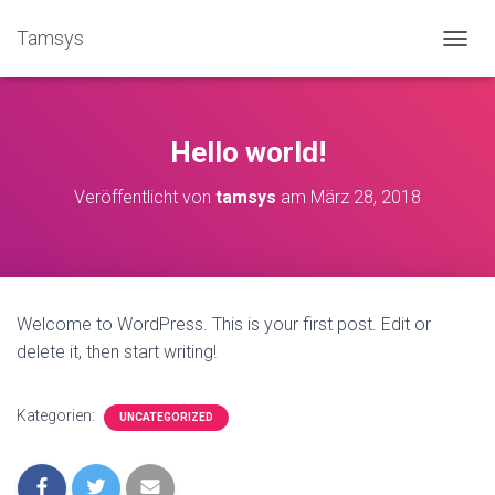
Tamsys
N
A
V
I
G
Hello world!
A
T
Veröffentlicht von
tamsys
am
März 28, 2018
I
O
N
U
M
S
Welcome to WordPress. This is your first post. Edit or
C
delete it, then start writing!
H
A
L
T
Kategorien:
UNCATEGORIZED
E
N